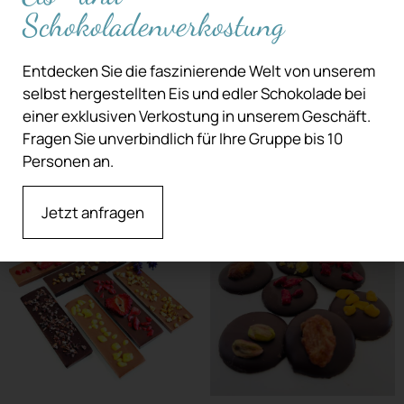
Schokoladenverkostung
Entdecken Sie die faszinierende Welt von unserem
selbst hergestellten Eis und edler Schokolade bei
Zartbitter
Bruchschokoladen
einer exklusiven Verkostung in unserem Geschäft.
Orange/Kakaosplitter
Mischung
Fragen Sie unverbindlich für Ihre Gruppe bis 10
Weiterlesen
Weiterlesen
Personen an.
Jetzt anfragen